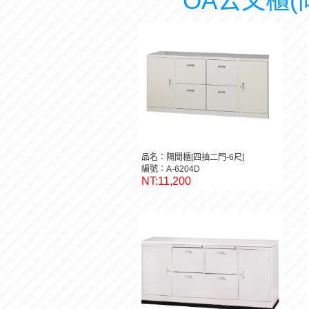
OA公文櫃(
品名：隔間櫃[四抽二門-6尺]
編號：A-6204D
NT:11,200