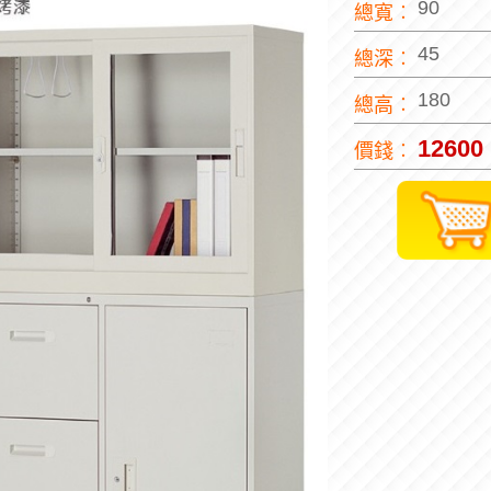
90
總寬︰
45
總深︰
180
總高︰
12600
價錢︰