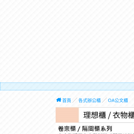
首頁
╱
各式辦公櫃
╱
OA公文櫃