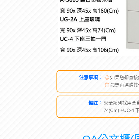
注意事項︰
◎
如果您想直接
◎
如想再選購其
備註︰
※全系列採用全自動
74(Cm) +UC-4