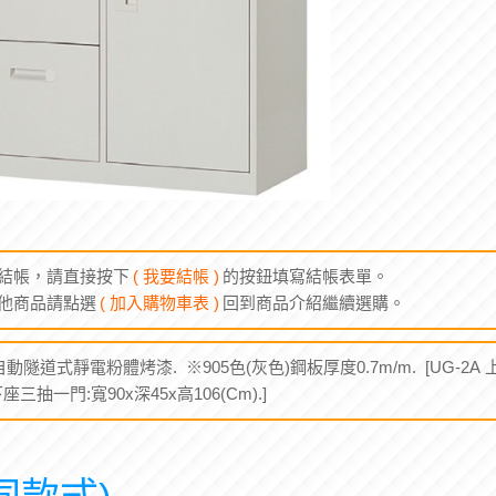
結帳，請直接按下
( 我要結帳 )
的按鈕填寫結帳表單。
他商品請點選
( 加入購物車表 )
回到商品介紹繼續選購。
隧道式靜電粉體烤漆. ※905色(灰色)鋼板厚度0.7m/m. [UG-2A 上
 下座三抽一門:寬90x深45x高106(Cm).]