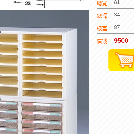
81
總寬︰
34
總深︰
87
總高︰
9500
價錢︰