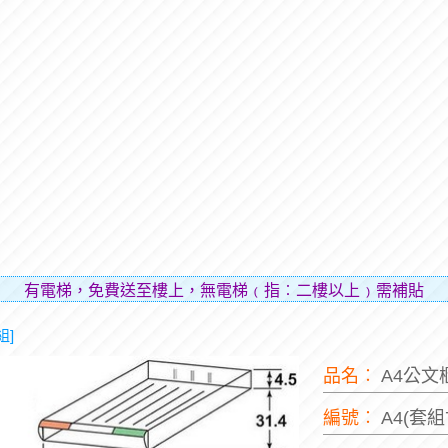
梯，免費送至樓上，無電梯﹙指︰二樓以上﹚需補貼樓層費用（
組]
品名︰
A4公文
編號︰
A4(套組