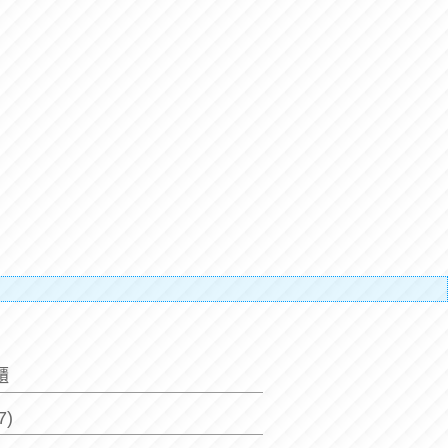
貼補搬
櫃
7)