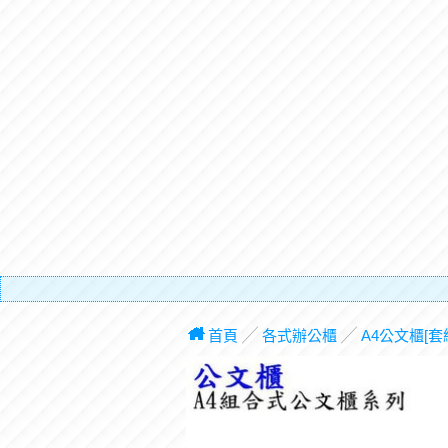
有電
首頁
╱
各式辦公櫃
╱
A4公文櫃[套