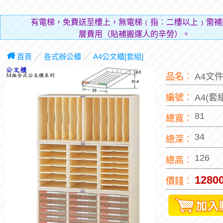
有電梯，免費送至樓上，無電梯﹙指︰二樓以上﹚需補
層費用（貼補搬運人的辛勞）。
首頁
╱
各式辦公櫃
╱
A4公文櫃[套組]
品名︰
A4文
編號︰
A4(套
81
總寬︰
34
總深︰
126
總高︰
1280
價錢︰