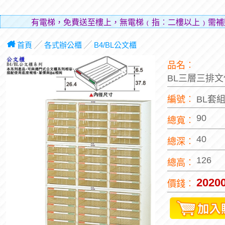
有電梯，免費送至樓上，無電梯﹙指︰二樓以上﹚需補
層費
首頁
╱
各式辦公櫃
╱
B4/BL公文櫃
品名︰
BL三層三排
編號︰
BL套
90
總寬︰
40
總深︰
126
總高︰
2020
價錢︰