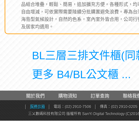
製耐用。防塵、防潮，永保如新，實用美觀。不佔空間，
品組合堆疊，輕鬆、簡易，追加擴充方便。各種形式，均
自由增減，可依實際需要陸續分批購置避免浪費。專為台
海島型氣候設計，自然的色系，室內室外皆合用，公司行
及居家均適用。
BL三層三排文件櫃(同
更多 B4/BL公文櫃 ...
關於我們
購物須知
訂單查詢
聯絡我
│
服務信箱
│
電話：(02) 2910-7506
│
傳真：(02) 2910-0205
三乂數碼科技有限公司 版權所有 SanYi Digital Technology (C)201