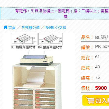
有電梯，免費送至樓上，無電梯﹙指︰二樓以上﹚需補
層費用
首頁
╱
各式辦公櫃
╱
B4/BL公文櫃
品名︰
BL雙
PK-5x
編號︰
61
總寬︰
40
總深︰
75
總高︰
5900
價錢︰