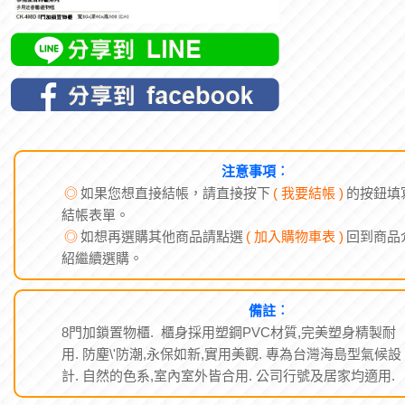
注意事項︰
◎
如果您想直接結帳，請直接按下
( 我要結帳 )
的按鈕填
結帳表單。
◎
如想再選購其他商品請點選
( 加入購物車表 )
回到商品
紹繼續選購。
備註︰
8門加鎖置物櫃. 櫃身採用塑鋼PVC材質,完美塑身精製耐
用. 防塵\'防潮,永保如新,實用美觀. 專為台灣海島型氣候設
計. 自然的色系,室內室外皆合用. 公司行號及居家均適用.