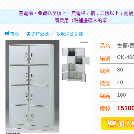
有電梯，免費送至樓上，無電梯﹙指︰二樓以上﹚需補
層費用（貼補搬運人的辛勞）。
首頁
╱
各式辦公櫃
╱
多用途公文櫃
品名︰
書櫃/
CK-40
編號︰
80
總寬︰
40
總深︰
160
總高︰
1510
價錢︰