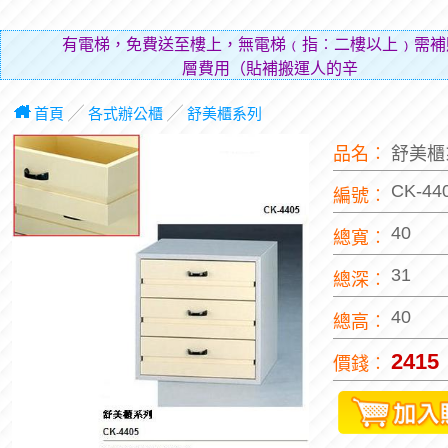
有電梯，免費送至樓上，無電梯﹙指︰二樓以上﹚需補
層費用（貼補搬運人的辛勞）。
首頁
╱
各式辦公櫃
╱
舒美櫃系列
品名︰
舒美櫃
CK-44
編號︰
40
總寬︰
31
總深︰
40
總高︰
2415
價錢︰