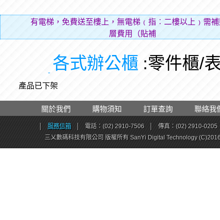
有電梯，免費送至樓上，無電梯﹙指︰二樓以上﹚需補
層費用（貼補搬運
各式辦公櫃
:零件櫃/
產品已下架
關於我們
購物須知
訂單查詢
聯絡我
│
服務信箱
│
電話：(02) 2910-7506
│
傳真：(02) 2910-0205
三乂數碼科技有限公司 版權所有 SanYi Digital Technology (C)201