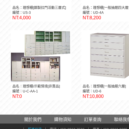
品名：理想櫃[鋼製拉門活動三層式]
品名：理想櫃[一般抽屜四大層
編號：US-3
編號：UD-4A
NT:4,000
NT:8,200
品名：理想櫃/示範情境[非賣品]
品名：理想櫃[一般抽屜六層]
編號：U-C-AA-1
編號：UD-6
NT:0
NT:10,800
關於我們
購物須知
訂單查詢
聯絡我