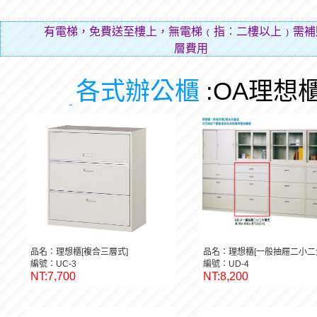
有電梯，免費送至樓上，無電梯﹙指︰二樓以上﹚需補
層費用（貼補搬運
各式辦公櫃
:OA理想
品名：理想櫃[複合三層式]
品名：理想櫃[一般抽屜二小二
編號：UC-3
編號：UD-4
NT:7,700
NT:8,200