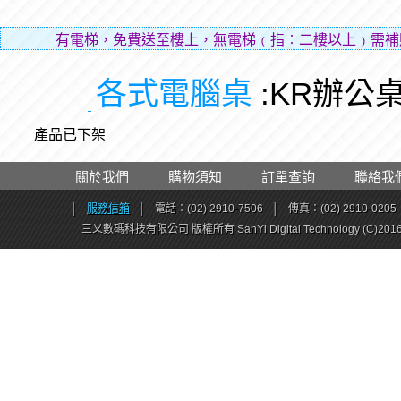
有電梯，免費送至樓上，無電梯﹙指︰二樓以上﹚需補
層
各式電腦桌
:KR辦公
產品已下架
關於我們
購物須知
訂單查詢
聯絡我
│
服務信箱
│
電話：(02) 2910-7506
│
傳真：(02) 2910-0205
三乂數碼科技有限公司 版權所有 SanYi Digital Technology (C)201