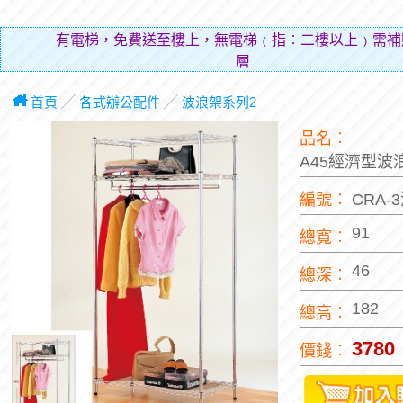
有電梯，免費送至樓上，無電梯﹙指︰二樓以上﹚需補
層費用（
首頁
╱
各式辦公配件
╱
波浪架系列2
品名︰
A45經濟型波
編號︰
CRA
91
總寬︰
46
總深︰
182
總高︰
3780
價錢︰