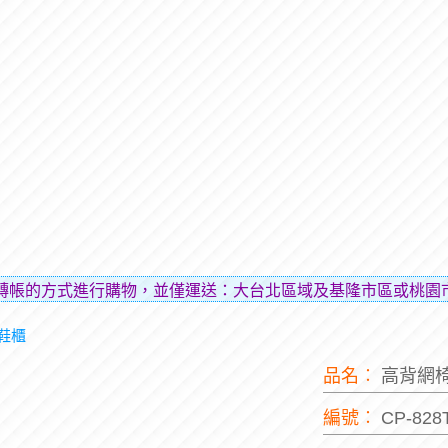
M轉帳的方式進行購物，並僅運送：大台北區域及基隆市區或桃園
/鞋櫃
品名︰
高背網椅
編號︰
CP-828