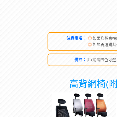
注意事項︰
◎
如果您想直接
◎
如想再選購其
備註︰
紅(網背四色可選 : 
高背網椅(附