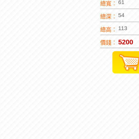
61
總寬︰
54
總深︰
113
總高︰
5200
價錢︰