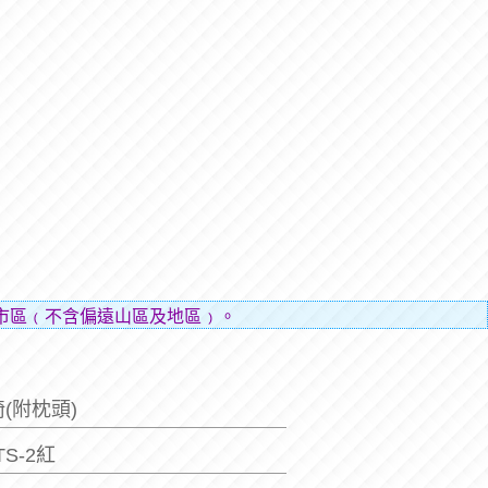
市區﹙不含偏遠山區及地區﹚。
(附枕頭)
TS-2紅