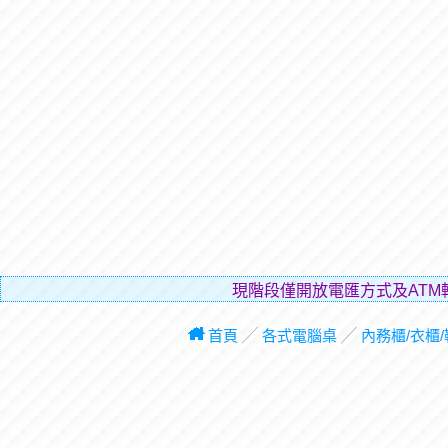
現階段僅開放電匯方式及AT
首頁
╱
各式電腦桌
╱
內務櫃/衣櫃