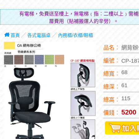
有電梯，免費送至樓上，無電梯﹙指︰二樓以上﹚需補
層費用（貼補搬運人的辛勞）。
首頁
╱
各式電腦桌
╱
內務櫃/衣櫃/鞋櫃
品名︰
網背辦
編號︰
CP-1
68
總寬︰
61
總深︰
115
總高︰
5200
價錢︰