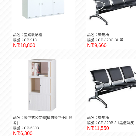
品名：塑鋼收納櫃
品名：機場椅
編號：CP-913
編號：CP-820C-3H黑
NT:18,800
NT:9,660
品名：捲門式公文櫃[橫向捲門使用參
品名：機場椅
考]
編號：CP-820B-3H黑透氣皮
NT:11,550
編號：CP-6303
NT:6,300