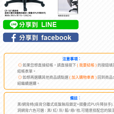
注意事項︰
◎
如果您想直接結帳，請直接按下
( 我要結帳 )
的按鈕填
結帳表單。
◎
如想再選購其他商品請點選
( 加入購物車表 )
回到商品
紹繼續選購。
備註︰
黑/網背椅(座背分離式底盤無段鎖定+摺疊式PU升降扶手).
洞網背六色可選 : 黑/ 紅/ 灰/ 藍/ 綠/ 桔,可隨意搭配您的裝