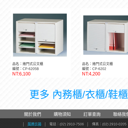
品名：捲門式公文櫃
品名：捲門式公文櫃
編號：CP-6205B
編號：CP-6202
NT:6,100
NT:4,200
更多 內務櫃/衣櫃/鞋櫃 
關於我們
購物須知
訂單查詢
聯絡我
│
服務信箱
│
電話：(02) 2910-7506
│
傳真：(02) 2910-0205