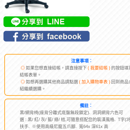
注意事項︰
◎
如果您想直接結帳，請直接按下
( 我要結帳 )
的按鈕填
結帳表單。
◎
如想再選購其他商品請點選
( 加入購物車表 )
回到商品
紹繼續選購。
備註︰
黑/網背椅(座背分離式底盤無段鎖定). 洞洞網背六色可
選 : 黑/ 紅/ 灰/ 藍/ 綠/ 桔,可隨意搭配您的裝潢風格. T字(3
扶手. ※使用高級尼龍五爪腳. 寬64x 深61x 高