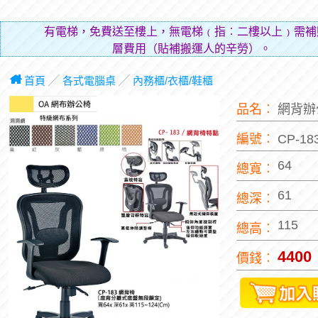
有電梯，免費送至樓上，無電梯﹙指︰二樓以上﹚需補
層費用（貼補搬運人的辛勞）。
首頁
╱
各式電腦桌
╱
內務櫃/衣櫃/鞋櫃
品名︰
網背辦
編號︰
CP-1
64
總寬︰
61
總深︰
115
總高︰
4400
價錢︰