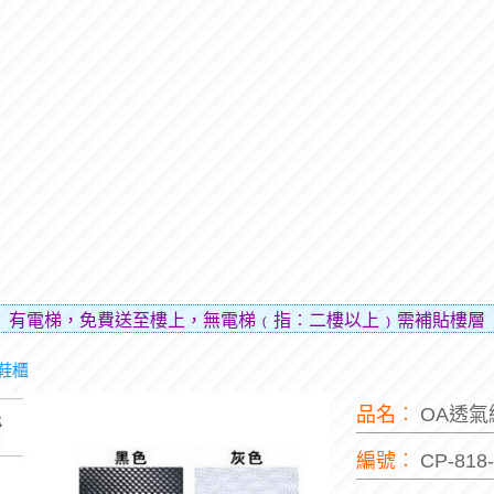
，免費送至樓上，無電梯﹙指︰二樓以上﹚需補貼樓層費用（貼
/鞋櫃
品名︰
OA透
編號︰
CP-818