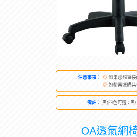
注意事項︰
◎
如果您想直接
◎
如想再選購其
備註︰
黑(四色可選 : 黑/
OA透氣網椅