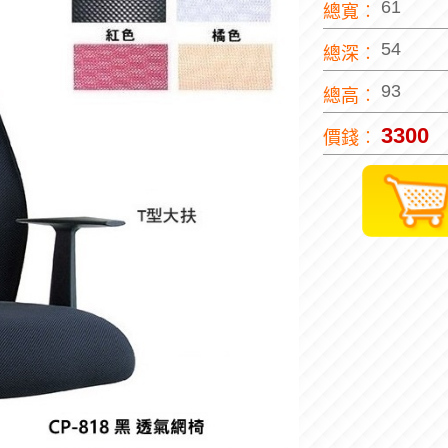
61
總寬︰
54
總深︰
93
總高︰
3300
價錢︰