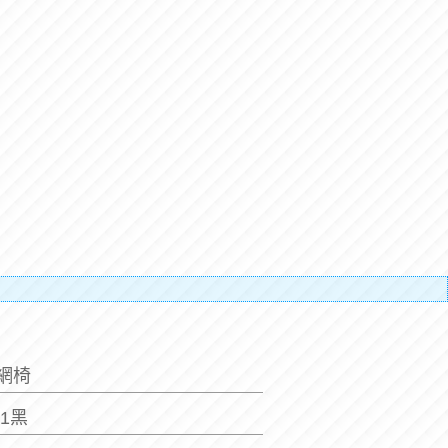
補搬運
氣網椅
-1黑