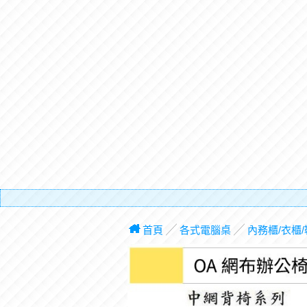
有電梯
首頁
╱
各式電腦桌
╱
內務櫃/衣櫃