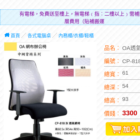
有電梯，免費送至樓上，無電梯﹙指︰二樓以上﹚需補
層費用（貼補搬運人的辛
首頁
╱
各式電腦桌
╱
內務櫃/衣櫃/鞋櫃
品名︰
OA透
編號︰
CP-81
61
總寬︰
54
總深︰
93
總高︰
3300
價錢︰