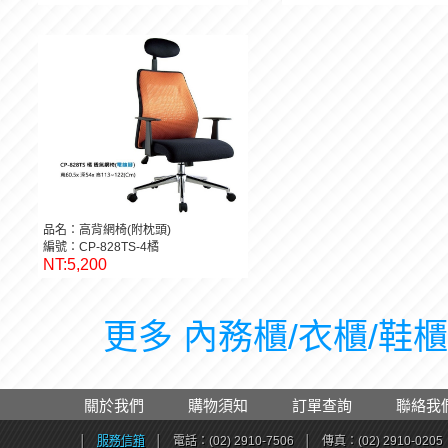
品名：高背網椅(附枕頭)
編號：CP-828TS-4橘
NT:5,200
更多 內務櫃/衣櫃/鞋櫃 
關於我們
購物須知
訂單查詢
聯絡我
│
服務信箱
│
電話：(02) 2910-7506
│
傳真：(02) 2910-0205