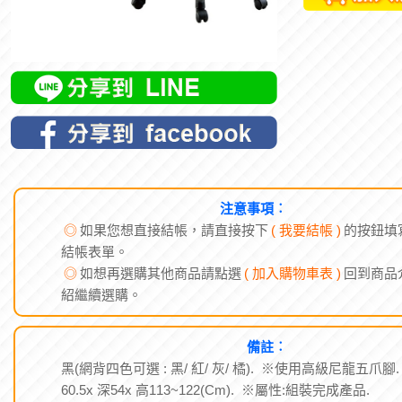
注意事項︰
◎
如果您想直接結帳，請直接按下
( 我要結帳 )
的按鈕填
結帳表單。
◎
如想再選購其他商品請點選
( 加入購物車表 )
回到商品
紹繼續選購。
備註︰
黑(網背四色可選 : 黑/ 紅/ 灰/ 橘). ※使用高級尼龍五爪腳.
60.5x 深54x 高113~122(Cm). ※屬性:組裝完成產品.