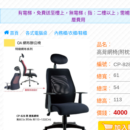
有電梯，免費送至樓上，無電梯﹙指︰二樓以上﹚需補
層費用（貼補
首頁
╱
各式電腦桌
╱
內務櫃/衣櫃/鞋櫃
品名︰
高背網椅(附枕
編號︰
CP-82
61
總寬︰
54
總深︰
113
總高︰
4000
價錢︰