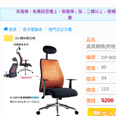
有電梯，免費送至樓上，無電梯﹙指︰二樓以上﹚需補
層費用（
首頁
╱
各式電腦桌
╱
捲門式公文櫃
品名︰
高背網椅(附枕
編號︰
CP-82
60
總寬︰
54
總深︰
113
總高︰
5200
價錢︰