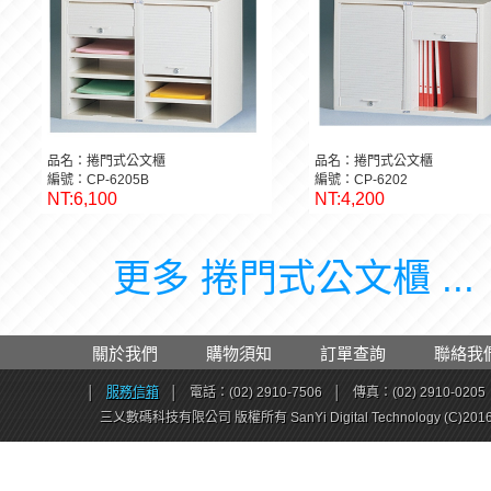
品名：捲門式公文櫃
品名：捲門式公文櫃
編號：CP-6205B
編號：CP-6202
NT:6,100
NT:4,200
更多 捲門式公文櫃 ...
關於我們
購物須知
訂單查詢
聯絡我
│
服務信箱
│
電話：(02) 2910-7506
│
傳真：(02) 2910-0205
三乂數碼科技有限公司 版權所有 SanYi Digital Technology (C)201