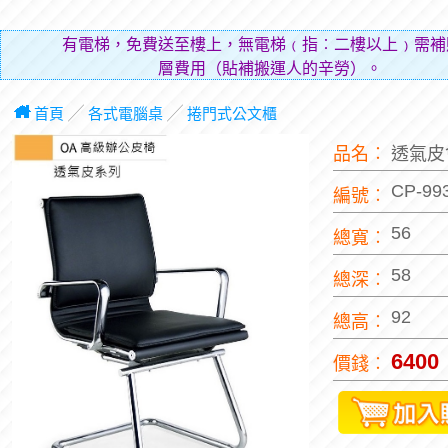
有電梯，免費送至樓上，無電梯﹙指︰二樓以上﹚需補
層費用（貼補搬運人的辛勞）。
首頁
╱
各式電腦桌
╱
捲門式公文櫃
品名︰
透氣皮
CP-99
編號︰
56
總寬︰
58
總深︰
92
總高︰
6400
價錢︰